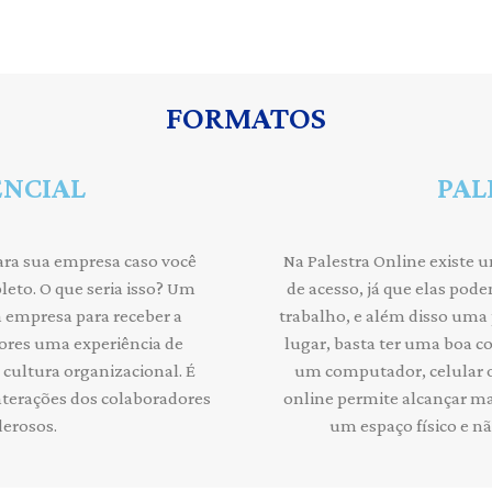
FORMATOS
ENCIAL
PAL
ara sua empresa caso você
Na Palestra Online existe u
eto. O que seria isso? Um
de acesso, já que elas pod
 empresa para receber a
trabalho, e além disso uma 
dores uma experiência de
lugar, basta ter uma boa c
 cultura organizacional. É
um computador, celular o
nterações dos colaboradores
online permite alcançar ma
derosos.
um espaço físico e n