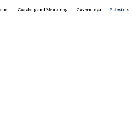
 mim
Coaching and Mentoring
Governança
Palestras
INHAS PALESTR