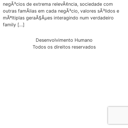
negÃ³cios de extrema relevÃ¢ncia, sociedade com
outras famÃ­lias em cada negÃ³cio, valores sÃ³lidos e
mÃºltiplas geraÃ§Ãµes interagindo num verdadeiro
family […]
Desenvolvimento Humano
Todos os direitos reservados