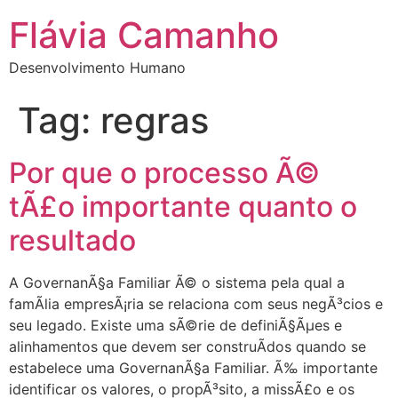
Flávia Camanho
Desenvolvimento Humano
Tag:
regras
Por que o processo Ã©
tÃ£o importante quanto o
resultado
A GovernanÃ§a Familiar Ã© o sistema pela qual a
famÃ­lia empresÃ¡ria se relaciona com seus negÃ³cios e
seu legado. Existe uma sÃ©rie de definiÃ§Ãµes e
alinhamentos que devem ser construÃ­dos quando se
estabelece uma GovernanÃ§a Familiar. Ã‰ importante
identificar os valores, o propÃ³sito, a missÃ£o e os