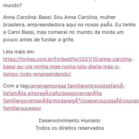
mundo?
Anna Carolina: Bassi: Sou Anna Carolina, mulher
brasileira, empreendedora aqui no nosso paÃ­s. Eu tenho
a Carol Bassi, mas comecei no mundo da moda um
pouco antes de fundar a grife.
Leia mais em:
https://forbes.com.br/forbeslife/2021/10/anna-carolina-
bassi-eu-via-minha-mae-numa-luta-diaria-mas-o-
tempo-todo-empreendendo/
Com a tag
carreira
empresa familiar
entrevistas
famÃ­
lia
famÃ­lia empresÃ¡ria
forbes
governanÃ§a
familiar
governanÃ§a;
moda
negÃ³cios
pwc
sucessÃ£o
suce
familiar
sucessor
Desenvolvimento Humano
Todos os direitos reservados