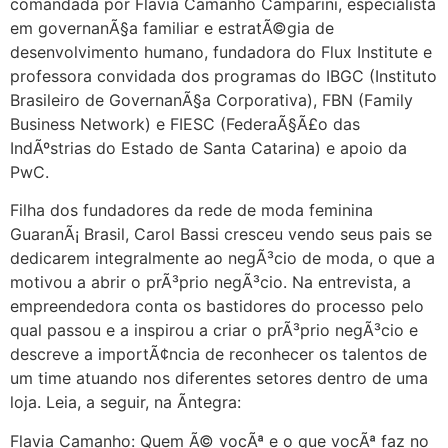
comandada por Flavia Camanho Camparini, especialista
em governanÃ§a familiar e estratÃ©gia de
desenvolvimento humano, fundadora do Flux Institute e
professora convidada dos programas do IBGC (Instituto
Brasileiro de GovernanÃ§a Corporativa), FBN (Family
Business Network) e FIESC (FederaÃ§Ã£o das
IndÃºstrias do Estado de Santa Catarina) e apoio da
PwC.
Filha dos fundadores da rede de moda feminina
GuaranÃ¡ Brasil, Carol Bassi cresceu vendo seus pais se
dedicarem integralmente ao negÃ³cio de moda, o que a
motivou a abrir o prÃ³prio negÃ³cio. Na entrevista, a
empreendedora conta os bastidores do processo pelo
qual passou e a inspirou a criar o prÃ³prio negÃ³cio e
descreve a importÃ¢ncia de reconhecer os talentos de
um time atuando nos diferentes setores dentro de uma
loja. Leia, a seguir, na Ã­ntegra:
Flavia Camanho: Quem Ã© vocÃª e o que vocÃª faz no